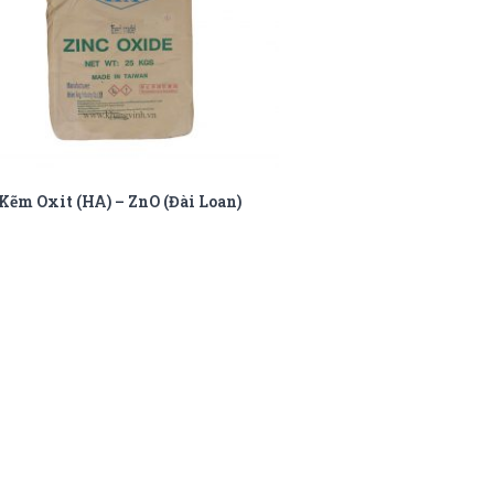
ĐỌC TIẾP
Kẽm Oxit (HA) – ZnO (Đài Loan)