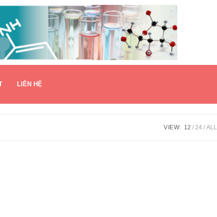
T
LIÊN HỆ
VIEW:
12
24
ALL