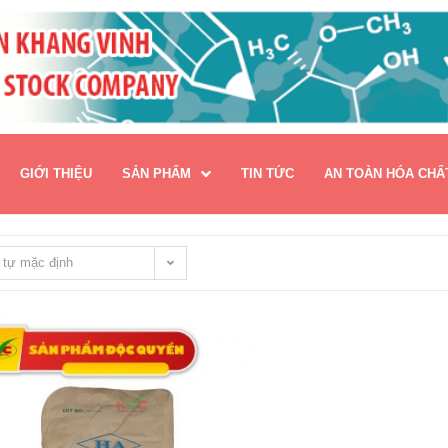
GIỚI THIỆU
SẢN PHẨM
TIN TỨC
AN TOÀN HÓA CHẤ
 tự mặc định